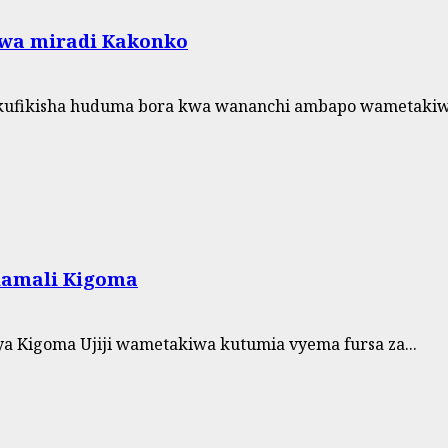
 wa miradi Kakonko
 kufikisha huduma bora kwa wananchi ambapo wametakiwa
iamali Kigoma
 Kigoma Ujiji wametakiwa kutumia vyema fursa za...