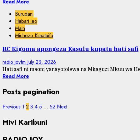
Read More
Burudani
Habari leo
Main
Michezo Kimataifa
RC Kigoma apongeza Kasulu kupata hati safi
radio joyfm
July 23, 2026
Hati safi ni maoni yanayotolewa na Mkaguzi Mkuu wa Hesa
Read More
Posts pagination
Previous
1
2
3
4
5
…
52
Next
Hivi Karibuni
RADIO JOY