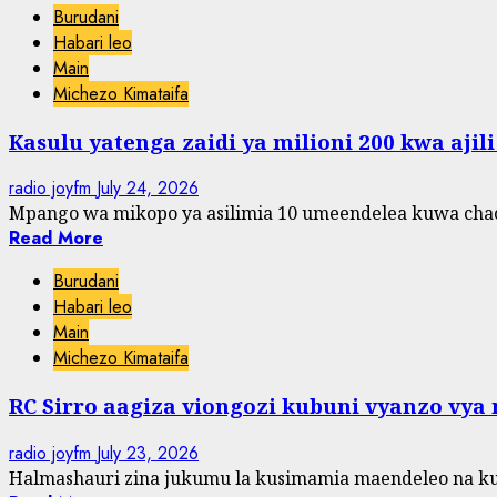
Burudani
Habari leo
Main
Michezo Kimataifa
Kasulu yatenga zaidi ya milioni 200 kwa ajil
radio joyfm
July 24, 2026
Mpango wa mikopo ya asilimia 10 umeendelea kuwa chac
Read More
Burudani
Habari leo
Main
Michezo Kimataifa
RC Sirro aagiza viongozi kubuni vyanzo vya
radio joyfm
July 23, 2026
Halmashauri zina jukumu la kusimamia maendeleo na k