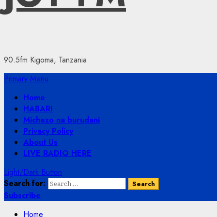
90.5fm Kigoma, Tanzania
Primary Menu
Home
HABARI
Michezo na burudani
Privacy Policy
About Us
LIVE RADIO HERE
Light/Dark Button
Search for:
Subscribe
Home