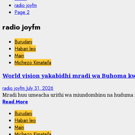
radio joyfm
Page 2
radio joyfm
Burudani
Habari leo
Main
Michezo Kimataifa
World vision yakabidhi mradi wa Buhoma kw
radio joyfm
July 31, 2026
Mradi huu umeacha urithi wa miundombinu na huduma m
Read More
Burudani
Habari leo
Main
Michezo Kimataifa