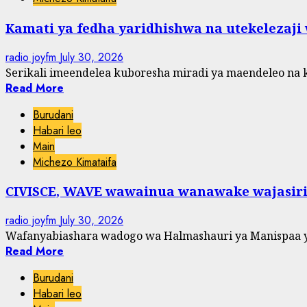
Kamati ya fedha yaridhishwa na utekelezaji
radio joyfm
July 30, 2026
Serikali imeendelea kuboresha miradi ya maendeleo na
Read More
Burudani
Habari leo
Main
Michezo Kimataifa
CIVISCE, WAVE wawainua wanawake wajasir
radio joyfm
July 30, 2026
Wafanyabiashara wadogo wa Halmashauri ya Manispaa ya
Read More
Burudani
Habari leo