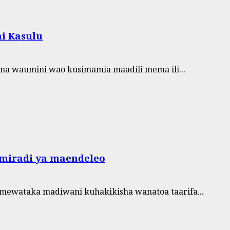
ni Kasulu
na waumini wao kusimamia maadili mema ili...
 miradi ya maendeleo
amewataka madiwani kuhakikisha wanatoa taarifa...