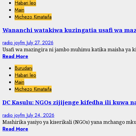
Habari leo
Main
Michezo Kimataifa
Wananchi watakiwa kuzingatia usafi wa maz
radio joyfm
July 27, 2026
Usafi wa mazingira ni jambo muhimu katika maisha ya kila
Read More
Burudani
Habari leo
Main
Michezo Kimataifa
DC Kasulu: NGOs zijijenge kifedha ili kuwa 
radio joyfm
July 24, 2026
Mashirika yasiyo ya kiserikali (NGOs) yana mchango mkub
Read More