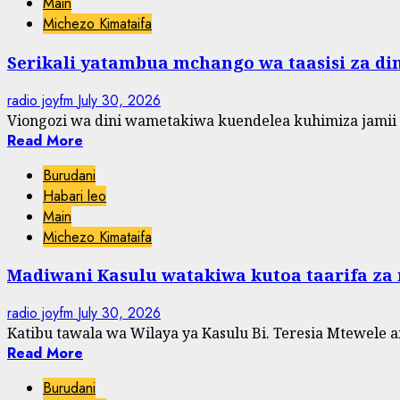
Main
Michezo Kimataifa
Serikali yatambua mchango wa taasisi za di
radio joyfm
July 30, 2026
Viongozi wa dini wametakiwa kuendelea kuhimiza jamii 
Read More
Burudani
Habari leo
Main
Michezo Kimataifa
Madiwani Kasulu watakiwa kutoa taarifa za
radio joyfm
July 30, 2026
Katibu tawala wa Wilaya ya Kasulu Bi. Teresia Mtewele 
Read More
Burudani