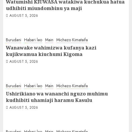
Watumishi KIUWASA watakiwa kuchukua hatua
udhibiti miundombinu ya maji
AUGUST 5, 2026
Burudani
Habari leo
Main
Michezo Kimataifa
Wanawake wahimizwa kufanya kazi
kujikwamua kiuchumi Kigoma
AUGUST 5, 2026
Burudani
Habari leo
Main
Michezo Kimataifa
Ushirikiano wa wananchi nguzo muhimu
kudhibiti uhamiaji haramu Kasulu
AUGUST 5, 2026
Burudani
Habari leo
Main
Michezo Kimataifa