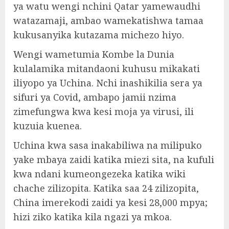
ya watu wengi nchini Qatar yamewaudhi
watazamaji, ambao wamekatishwa tamaa
kukusanyika kutazama michezo hiyo.
Wengi wametumia Kombe la Dunia
kulalamika mitandaoni kuhusu mikakati
iliyopo ya Uchina. Nchi inashikilia sera ya
sifuri ya Covid, ambapo jamii nzima
zimefungwa kwa kesi moja ya virusi, ili
kuzuia kuenea.
Uchina kwa sasa inakabiliwa na milipuko
yake mbaya zaidi katika miezi sita, na kufuli
kwa ndani kumeongezeka katika wiki
chache zilizopita. Katika saa 24 zilizopita,
China imerekodi zaidi ya kesi 28,000 mpya;
hizi ziko katika kila ngazi ya mkoa.