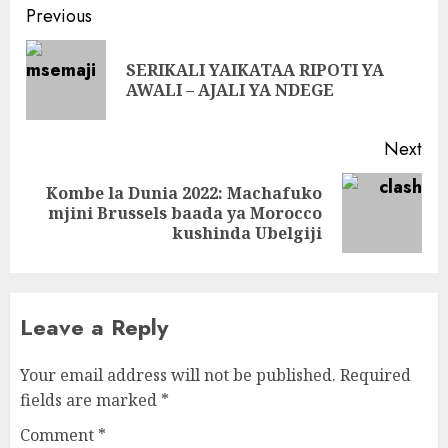
Continue
Previous
Reading
SERIKALI YAIKATAA RIPOTI YA
Pre
AWALI – AJALI YA NDEGE
pos
Next
Kombe la Dunia 2022: Machafuko
Next
mjini Brussels baada ya Morocco
post:
kushinda Ubelgiji
Leave a Reply
Your email address will not be published.
Required
fields are marked
*
Comment
*