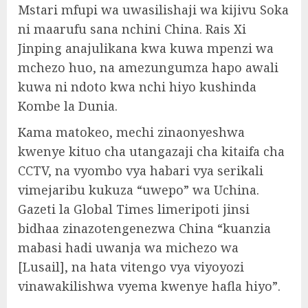
Mstari mfupi wa uwasilishaji wa kijivu Soka
ni maarufu sana nchini China. Rais Xi
Jinping anajulikana kwa kuwa mpenzi wa
mchezo huo, na amezungumza hapo awali
kuwa ni ndoto kwa nchi hiyo kushinda
Kombe la Dunia.
Kama matokeo, mechi zinaonyeshwa
kwenye kituo cha utangazaji cha kitaifa cha
CCTV, na vyombo vya habari vya serikali
vimejaribu kukuza “uwepo” wa Uchina.
Gazeti la Global Times limeripoti jinsi
bidhaa zinazotengenezwa China “kuanzia
mabasi hadi uwanja wa michezo wa
[Lusail], na hata vitengo vya viyoyozi
vinawakilishwa vyema kwenye hafla hiyo”.