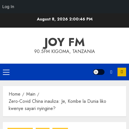
Log In
Skip
August 8, 2026
2:00:46 PM
to
content
JOY FM
90.5FM KIGOMA, TANZANIA
Primary
Menu
Home
Main
Zero-Covid China inauliza: Je, Kombe la Dunia liko
kwenye sayari nyingine?