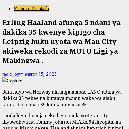
Michezo Kimataifa
Erling Haaland afunga 5 ndani ya
dakika 35 kwenye kipigo cha
Leipzig huku nyota wa Man City
akiweka rekodi za MOTO Ligi ya
Mabingwa .
radio joyfm
March 15, 2023
Raia huyo wa Norway alifunga mabao TANO ndani ya
dakika 35 pekee na kufanya msimu wake wa ajabu
kufikisha mabao 39 katika michezo 35.
Jumla hiyo ilivunja rekodi ya muda wote ya City
iliyowekwa na Tommy Johnson MIAKA 94 iliyopita, na
bado ni Machi pekee.
Haaland alipiga hat-trick kipindi