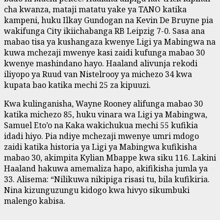
cha kwanza, mataji matatu yake ya TANO katika
kampeni, huku Ilkay Gundogan na Kevin De Bruyne pia
wakifunga City ikiichabanga RB Leipzig 7-0. Sasa ana
mabao tisa ya kushangaza kwenye Ligi ya Mabingwa na
kuwa mchezaji mwenye kasi zaidi kufunga mabao 30
kwenye mashindano hayo. Haaland alivunja rekodi
iliyopo ya Ruud van Nistelrooy ya michezo 34 kwa
kupata bao katika mechi 25 za kipuuzi.
Kwa kulinganisha, Wayne Rooney alifunga mabao 30
katika michezo 85, huku vinara wa Ligi ya Mabingwa,
Samuel Eto’o na Kaka wakichukua mechi 55 kufikia
idadi hiyo. Pia ndiye mchezaji mwenye umri mdogo
zaidi katika historia ya Ligi ya Mabingwa kufikisha
mabao 30, akimpita Kylian Mbappe kwa siku 116. Lakini
Haaland hakuwa amemaliza hapo, akifikisha jumla ya
33. Alisema: “Nilikuwa nikipiga risasi tu, bila kufikiria.
Nina kizunguzungu kidogo kwa hivyo sikumbuki
malengo kabisa.