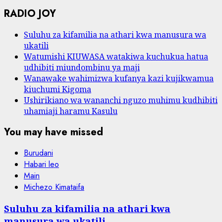
RADIO JOY
Suluhu za kifamilia na athari kwa manusura wa
ukatili
Watumishi KIUWASA watakiwa kuchukua hatua
udhibiti miundombinu ya maji
Wanawake wahimizwa kufanya kazi kujikwamua
kiuchumi Kigoma
Ushirikiano wa wananchi nguzo muhimu kudhibiti
uhamiaji haramu Kasulu
You may have missed
Burudani
Habari leo
Main
Michezo Kimataifa
Suluhu za kifamilia na athari kwa
manusura wa ukatili