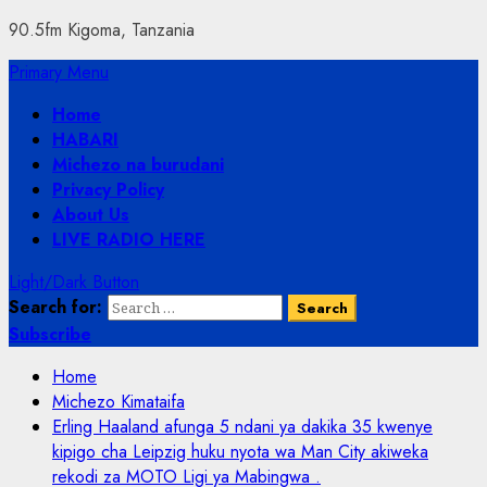
90.5fm Kigoma, Tanzania
Primary Menu
Home
HABARI
Michezo na burudani
Privacy Policy
About Us
LIVE RADIO HERE
Light/Dark Button
Search for:
Subscribe
Home
Michezo Kimataifa
Erling Haaland afunga 5 ndani ya dakika 35 kwenye
kipigo cha Leipzig huku nyota wa Man City akiweka
rekodi za MOTO Ligi ya Mabingwa .