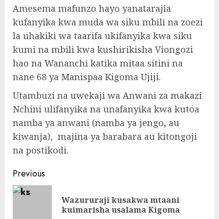
Amesema mafunzo hayo yanatarajia
kufanyika kwa muda wa siku mbili na zoezi
la uhakiki wa taarifa ukifanyika kwa siku
kumi na mbili kwa kushirikisha Viongozi
hao na Wananchi katika mitaa sitini na
nane 68 ya Manispaa Kigoma Ujiji.
Utambuzi na uwekaji wa Anwani za makazi
Nchini ulifanyika na unafanyika kwa kutoa
namba ya anwani (namba ya jengo, au
kiwanja), majina ya barabara au kitongoji
na postikodi.
Continue
Previous
Reading
Wazururaji kusakwa mtaani
Pre
kuimarisha usalama Kigoma
pos