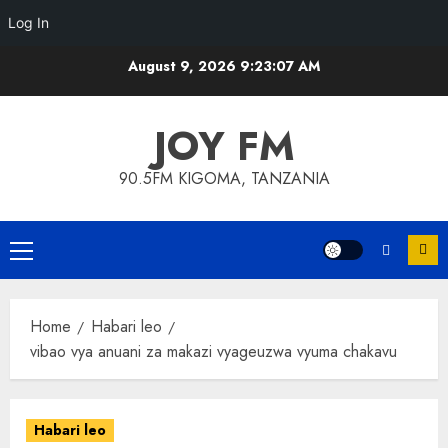
Log In
Skip
August 9, 2026
9:23:08 AM
to
content
JOY FM
90.5FM KIGOMA, TANZANIA
Primary
Menu
Home
Habari leo
vibao vya anuani za makazi vyageuzwa vyuma chakavu
Habari leo