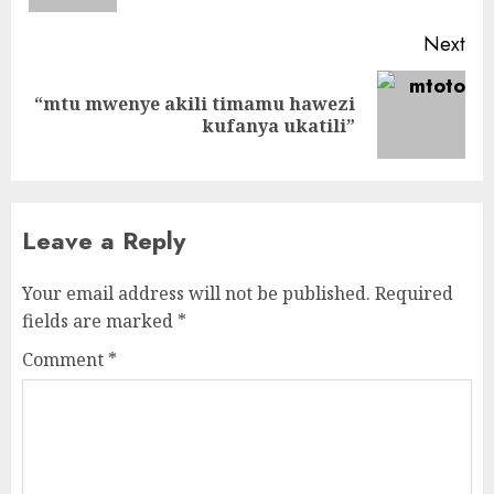
Next
“mtu mwenye akili timamu hawezi
Next
kufanya ukatili”
post:
Leave a Reply
Your email address will not be published.
Required
fields are marked
*
Comment
*