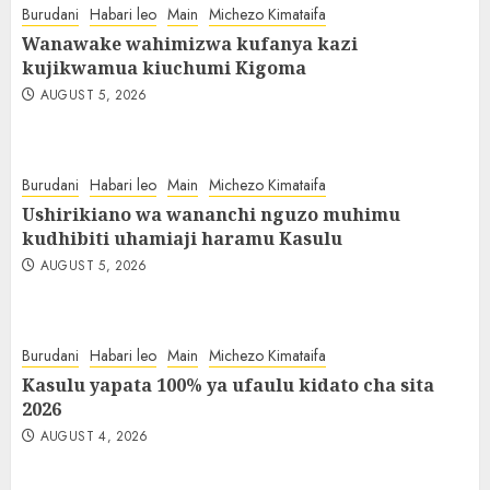
Burudani
Habari leo
Main
Michezo Kimataifa
Wanawake wahimizwa kufanya kazi
kujikwamua kiuchumi Kigoma
AUGUST 5, 2026
Burudani
Habari leo
Main
Michezo Kimataifa
Ushirikiano wa wananchi nguzo muhimu
kudhibiti uhamiaji haramu Kasulu
AUGUST 5, 2026
Burudani
Habari leo
Main
Michezo Kimataifa
Kasulu yapata 100% ya ufaulu kidato cha sita
2026
AUGUST 4, 2026