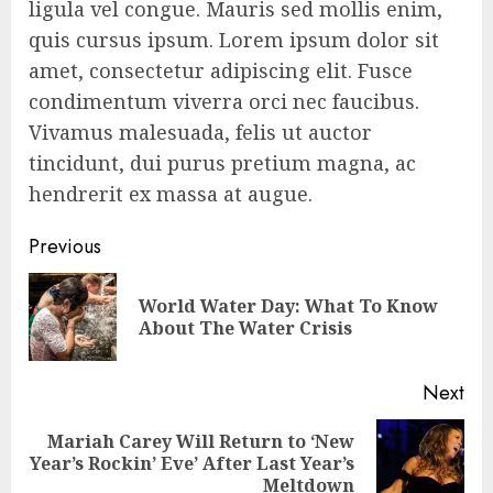
ligula vel congue. Mauris sed mollis enim,
quis cursus ipsum. Lorem ipsum dolor sit
amet, consectetur adipiscing elit. Fusce
condimentum viverra orci nec faucibus.
Vivamus malesuada, felis ut auctor
tincidunt, dui purus pretium magna, ac
hendrerit ex massa at augue.
Continue
Previous
Reading
World Water Day: What To Know
Pre
About The Water Crisis
pos
Next
Mariah Carey Will Return to ‘New
Next
Year’s Rockin’ Eve’ After Last Year’s
post:
Meltdown