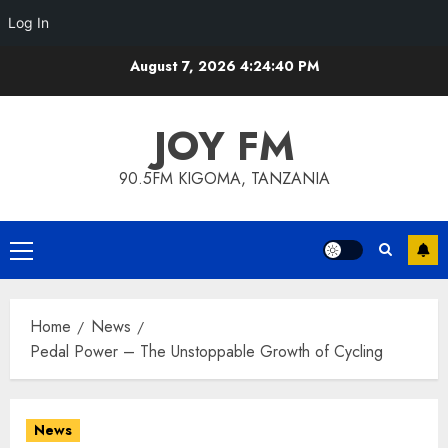
Log In
Skip
August 7, 2026
4:24:41 PM
to
content
JOY FM
90.5FM KIGOMA, TANZANIA
Primary
Menu
Home
News
Pedal Power – The Unstoppable Growth of Cycling
News