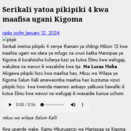
Serikali yatoa pikipiki 4 kwa
maafisa ugani Kigoma
radio joyfm
January 12, 2024
Serikali imetoa pikipiki 4 zenye thamani ya shilingi Milioni 12 kwa
maafisa ugani wa idara ya mifugo na uvuvi katika Manispaa ya
Kigoma ili kurahisisha kufanya kazi ya kutoa Elimu kwa wafugaji,
wakulima na wavuvi ili wazalishe kwa tija.
Na Lucas Hoha
Akigawa pikipiki hizo kwa maafisa hao, Mkuu wa Wilaya ya
Kigoma Salum Kalli amewaomba maafisa hao kuzitumia vizuri
pikipiki hizo kwa kwenda maeneo ambayo yalikuwa hawafiki ili
kutoa Elimu kwa wavuvi na wafugaji ili iwasaidie kuinua uchumi.
mkuu wa wilaya Salum Kalli
Kwa upande wake, Kaimu Mkurugenzi wa Manispaa ya Kigoma