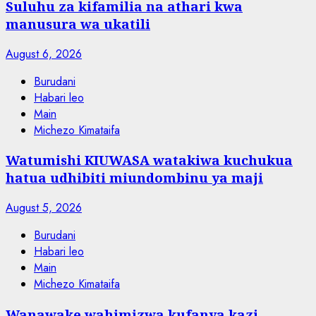
Suluhu za kifamilia na athari kwa
manusura wa ukatili
August 6, 2026
Burudani
Habari leo
Main
Michezo Kimataifa
Watumishi KIUWASA watakiwa kuchukua
hatua udhibiti miundombinu ya maji
August 5, 2026
Burudani
Habari leo
Main
Michezo Kimataifa
Wanawake wahimizwa kufanya kazi