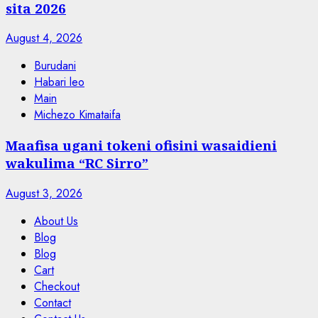
sita 2026
August 4, 2026
Burudani
Habari leo
Main
Michezo Kimataifa
Maafisa ugani tokeni ofisini wasaidieni
wakulima “RC Sirro”
August 3, 2026
About Us
Blog
Blog
Cart
Checkout
Contact