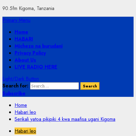
90.5fm Kigoma, Tanzania
Primary Menu
Home
HABARI
Michezo na burudani
Privacy Policy
About Us
LIVE RADIO HERE
Light/Dark Button
Search for:
Subscribe
Home
Habari leo
Serikali yatoa pikipiki 4 kwa maafisa ugani Kigoma
Habari leo