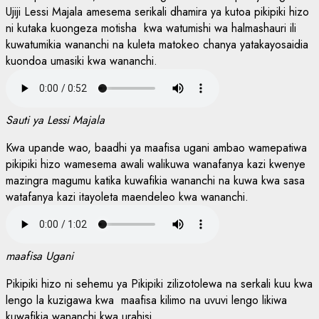
Ujiji Lessi Majala amesema serikali dhamira ya kutoa pikipiki hizo
ni kutaka kuongeza motisha kwa watumishi wa halmashauri ili
kuwatumikia wananchi na kuleta matokeo chanya yatakayosaidia
kuondoa umasiki kwa wananchi.
Sauti ya Lessi Majala
Kwa upande wao, baadhi ya maafisa ugani ambao wamepatiwa
pikipiki hizo wamesema awali walikuwa wanafanya kazi kwenye
mazingra magumu katika kuwafikia wananchi na kuwa kwa sasa
watafanya kazi itayoleta maendeleo kwa wananchi.
maafisa Ugani
Pikipiki hizo ni sehemu ya Pikipiki zilizotolewa na serkali kuu kwa
lengo la kuzigawa kwa maafisa kilimo na uvuvi lengo likiwa
kuwafikia wananchi kwa urahisi.