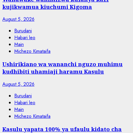
kujikwamua kiuchumi Kigoma
August 5, 2026
Burudani
Habari leo
Main
Michezo Kimataifa
Ushirikiano wa wananchi nguzo muhimu
kudhibiti uhamiaji haramu Kasulu
August 5, 2026
Burudani
Habari leo
Main
Michezo Kimataifa
Kasulu yapata 100% ya ufaulu kidato cha