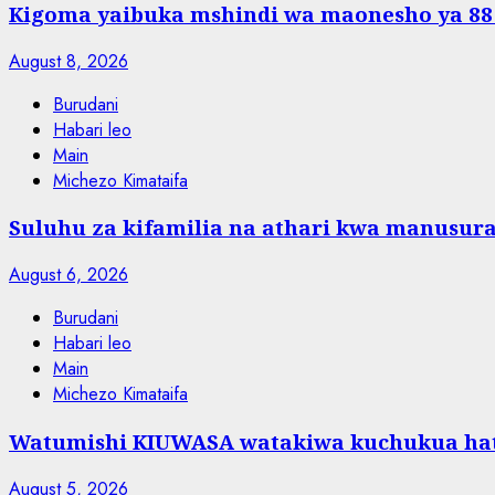
Kigoma yaibuka mshindi wa maonesho ya 88
August 8, 2026
Burudani
Habari leo
Main
Michezo Kimataifa
Suluhu za kifamilia na athari kwa manusura
August 6, 2026
Burudani
Habari leo
Main
Michezo Kimataifa
Watumishi KIUWASA watakiwa kuchukua hat
August 5, 2026