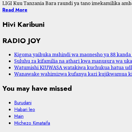
LIGI Kuu Tanzania Bara raundi ya tano imekamilika amba
Read More
Hivi Karibuni
RADIO JOY
Kigoma yaibuka mshindi wa maonesho ya 88 kanda
Suluhu za kifamilia na athari kwa manusura wa ukat
Watumishi KIUWASA watakiwa kuchukua hatua udh
Wanawake wahimizwa kufanya kazi kujikwamua k
You may have missed
Burudani
Habari leo
Main
Michezo Kimataifa