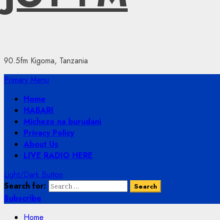
90.5fm Kigoma, Tanzania
Primary Menu
Home
HABARI
Michezo na burudani
Privacy Policy
About Us
LIVE RADIO HERE
Light/Dark Button
Search for:
Subscribe
Home