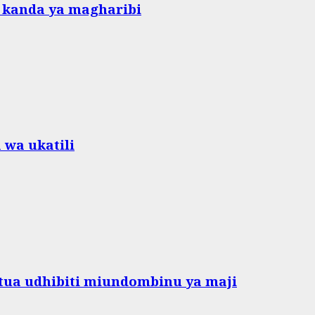
 kanda ya magharibi
 wa ukatili
ua udhibiti miundombinu ya maji