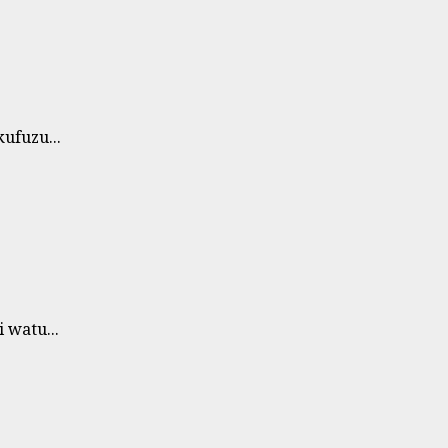
ufuzu...
watu...