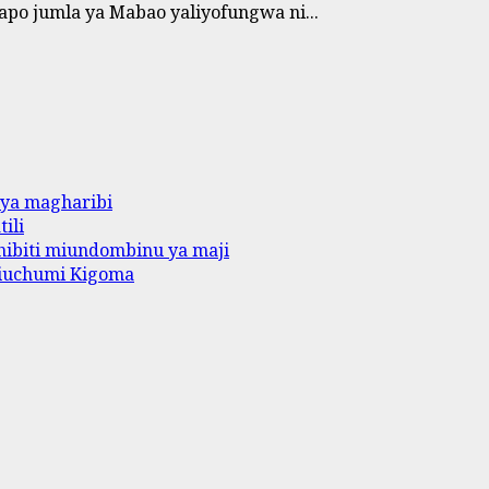
po jumla ya Mabao yaliyofungwa ni...
 ya magharibi
ili
ibiti miundombinu ya maji
iuchumi Kigoma