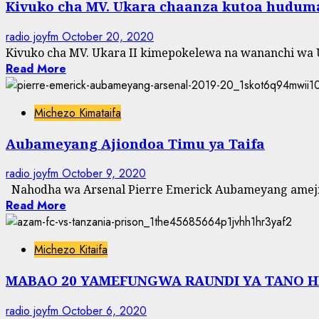
Kivuko cha MV. Ukara chaanza kutoa huduma,
radio joyfm
October 20, 2020
Kivuko cha MV. Ukara II kimepokelewa na wananchi wa U
Read More
Michezo Kimataifa
Aubameyang Ajiondoa Timu ya Taifa
radio joyfm
October 9, 2020
Nahodha wa Arsenal Pierre Emerick Aubameyang amejion
Read More
Michezo Kitaifa
MABAO 20 YAMEFUNGWA RAUNDI YA TANO H
radio joyfm
October 6, 2020