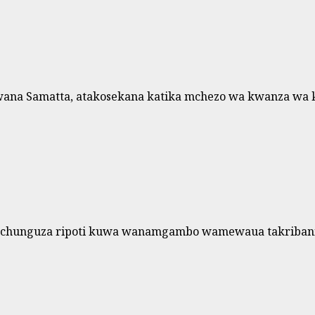
wana Samatta, atakosekana katika mchezo wa kwanza wa k
uchunguza ripoti kuwa wanamgambo wamewaua takribani 