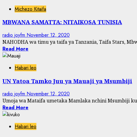
Michezo Kitaifa
MBWANA SAMATTA: NITAIKOSA TUNISIA
radio joyfm
November 12, 2020
NAHODHA wa timu ya taifa ya Tanzania, Taifa Stars, Mb
Read More
Habari leo
UN Yatoa Tamko Juu ya Mauaji ya Msumbiji
radio joyfm
November 12, 2020
Umoja wa Mataifa umetaka Mamlaka nchini Msumbiji k
Read More
Habari leo