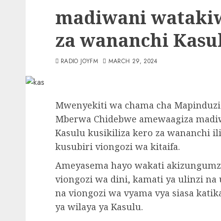
madiwani watakiw
za wananchi Kasu
RADIO JOYFM
MARCH 29, 2024
Mwenyekiti wa chama cha Mapinduzi
Mberwa Chidebwe amewaagiza madiwa
Kasulu kusikiliza kero za wananchi il
kusubiri viongozi wa kitaifa.
Ameyasema hayo wakati akizungumza
viongozi wa dini, kamati ya ulinzi n
na viongozi wa vyama vya siasa kat
ya wilaya ya Kasulu.