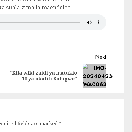
ka suala zima la maendeleo.
Next
“Kila wiki zaidi ya matukio
Previous
Next
10 ya ukatili Buhigwe”
post:
post:
equired fields are marked
*