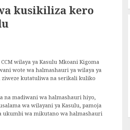
a kusikiliza kero
lu
 CCM wilaya ya Kasulu Mkoani Kigoma
ni wote wa halmashauri ya wilaya ya
i ziweze kutatuliwa na serikali kuliko
 na madiwani wa halmashauri hiyo,
a usalama wa wilayani ya Kasulu, pamoja
ika ukumbi wa mikutano wa halmashauri