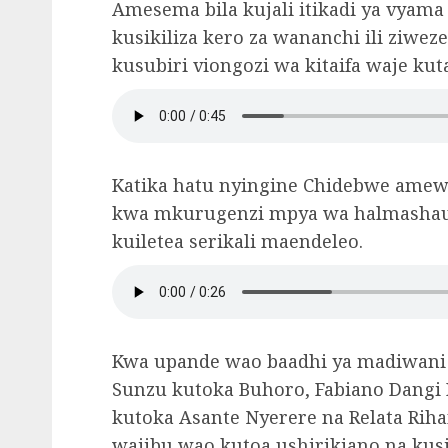
Amesema bila kujali itikadi ya vyama
kusikiliza kero za wananchi ili ziwez
kusubiri viongozi wa kitaifa waje kut
Katika hatu nyingine Chidebwe ame
kwa mkurugenzi mpya wa halmashauri
kuiletea serikali maendeleo.
Kwa upande wao baadhi ya madiwani
Sunzu kutoka Buhoro, Fabiano Dangi 
kutoka Asante Nyerere na Relata Ri
wajibu wao kutoa ushirikiano na kusik