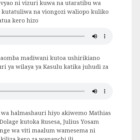
 vyao ni vizuri kuwa na utaratibu wa
e kutatuliwa na viongozi waliopo kuliko
atua kero hizo
waomba madiwani kutoa ushirikiano
 ya wilaya ya Kasulu katika juhudi za
 wa halmashauri hiyo akiwemo Mathias
Dolage kutoka Rusesa, Julius Yosam
hange wa viti maalum wamesema ni
iliza kero za wananchi ili