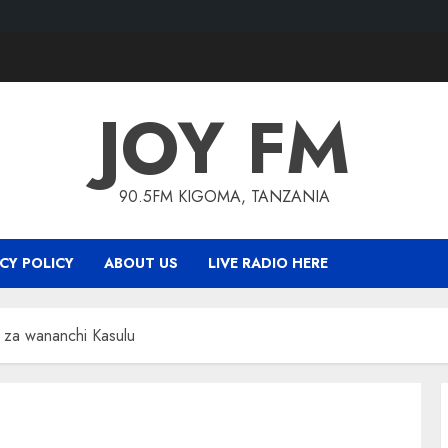
JOY FM
90.5FM KIGOMA, TANZANIA
CY POLICY
ABOUT US
LIVE RADIO HERE
o za wananchi Kasulu