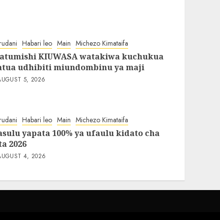
rudani
Habari leo
Main
Michezo Kimataifa
atumishi KIUWASA watakiwa kuchukua
atua udhibiti miundombinu ya maji
AUGUST 5, 2026
rudani
Habari leo
Main
Michezo Kimataifa
asulu yapata 100% ya ufaulu kidato cha
ta 2026
AUGUST 4, 2026