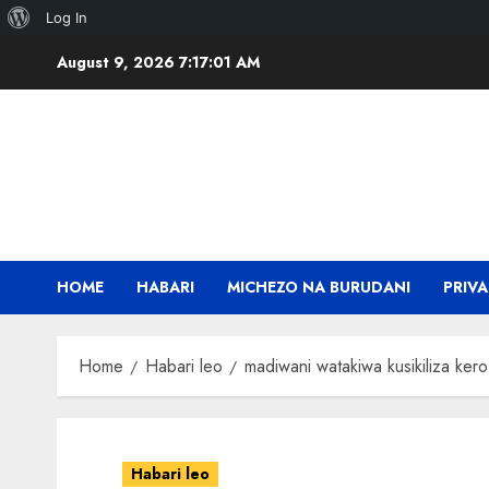
About
Log In
Skip
WordPress
August 9, 2026
7:17:01 AM
to
content
HOME
HABARI
MICHEZO NA BURUDANI
PRIVA
Home
Habari leo
madiwani watakiwa kusikiliza ker
Habari leo