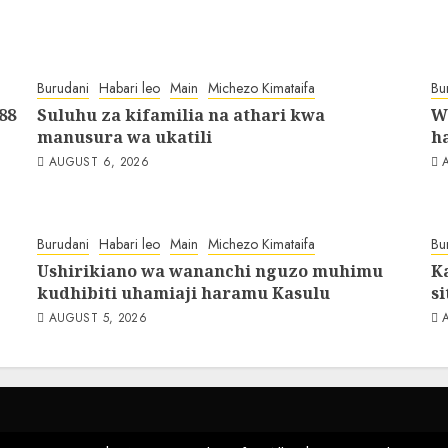
Burudani
Habari leo
Main
Michezo Kimataifa
Bu
88
Suluhu za kifamilia na athari kwa
W
manusura wa ukatili
h
AUGUST 6, 2026
Burudani
Habari leo
Main
Michezo Kimataifa
Bu
Ushirikiano wa wananchi nguzo muhimu
K
kudhibiti uhamiaji haramu Kasulu
si
AUGUST 5, 2026